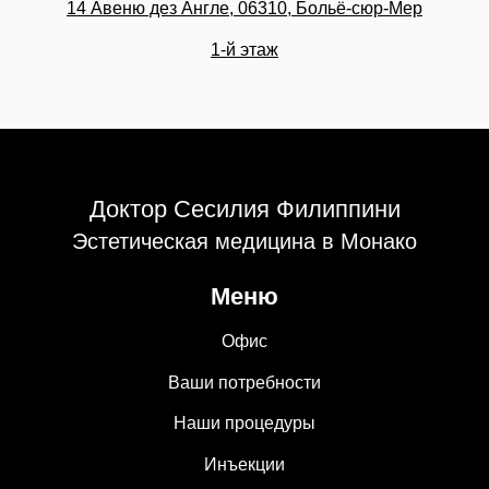
14 Авеню дез Англе, 06310, Больё-сюр-Мер
1-й этаж
Доктор Сесилия Филиппини
Эстетическая медицина в Монако
Меню
Офис
Ваши потребности
Наши процедуры
Инъекции