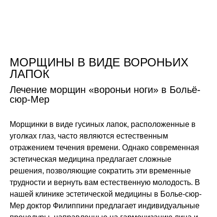
Перейти
Консультаци я
к
содержимому
Домашняя страница
Направлени я
Лазерная эпиляция
МОРЩИНЫ В ВИДЕ ВОРОНЬИХ
ЛАПОК
Лечение морщин «вороньи ноги» в Больё-
сюр-Мер
Морщинки в виде гусиных лапок, расположенные в
уголках глаз, часто являются естественным
отражением течения времени. Однако современная
эстетическая медицина предлагает сложные
решения, позволяющие сократить эти временные
трудности и вернуть вам естественную молодость. В
нашей клинике эстетической медицины в Болье-сюр-
Мер доктор Филиппини предлагает индивидуальные