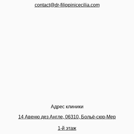
contact@dr-filippinicecilia.com
Адрес клиники
14 Авеню дез Англе, 06310, Больё-сюр-Мер
1-й этаж