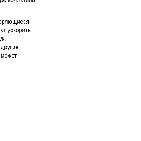
ере коллагена
торяющиеся
ут ускорить
ук,
 другие
 может