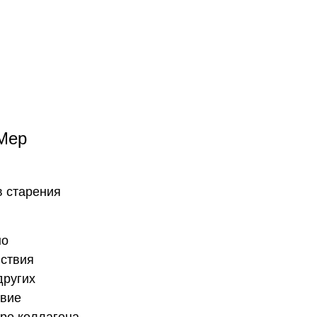
Мер
в старения
но
йствия
других
твие