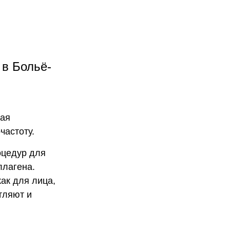
 в Больё-
щая
частоту.
оцедур для
ллагена.
ак для лица,
атляют и