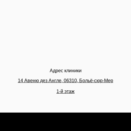
Адрес клиники
14 Авеню дез Англе, 06310, Больё-сюр-Мер
1-й этаж