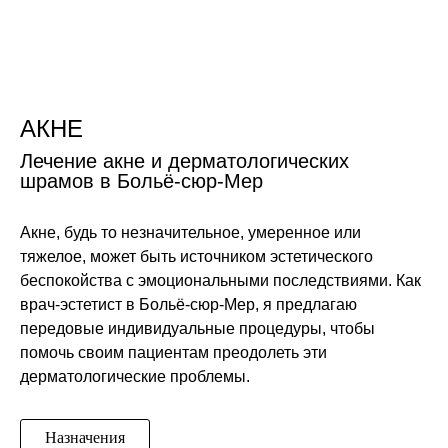
Перейти
Консультаци я
к
содержимому
Домашняя страница
Направлени я
Лазерная эпиляция
АКНЕ
Лечение акне и дерматологических
шрамов в Больё-сюр-Мер
Акне, будь то незначительное, умеренное или
тяжелое, может быть источником эстетического
беспокойства с эмоциональными последствиями. Как
врач-эстетист в Больё-сюр-Мер, я предлагаю
передовые индивидуальные процедуры, чтобы
помочь своим пациентам преодолеть эти
дерматологические проблемы.
Назначения