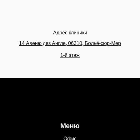
Адрес клиники
14 Авеню дез Англе, 06310, Больё-сюр-Мер
1-й этаж
Меню
Офис