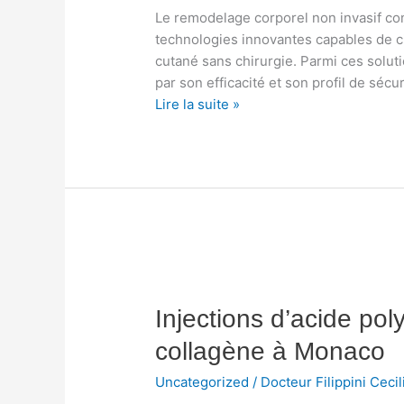
la
Le remodelage corporel non invasif co
nouvelle
technologies innovantes capables de ci
technologie
cutané sans chirurgie. Parmi ces solut
pour
par son efficacité et son profil de sécur
remodeler
Lire la suite »
la
silhouette
Injections
d’acide
Injections d’acide pol
polylactique
pour
collagène à Monaco
stimuler
le
Uncategorized
/
Docteur Filippini Cecil
collagène