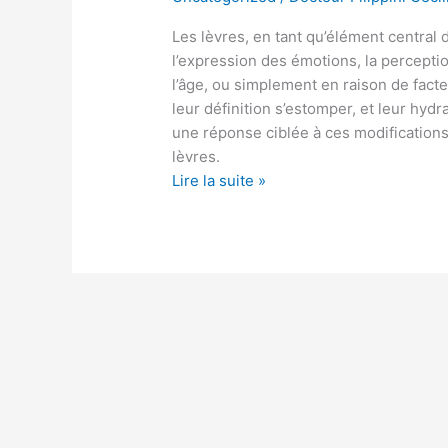
:
Les lèvres, en tant qu’élément central d
tout
l’expression des émotions, la percepti
ce
l’âge, ou simplement en raison de facte
qu’il
leur définition s’estomper, et leur hy
faut
une réponse ciblée à ces modifications 
savoir
lèvres.
pour
Lire la suite »
des
lèvres
pulpeuses