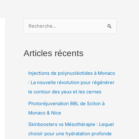
R
e
c
Articles récents
h
e
Injections de polynucléotides à Monaco
r
: La nouvelle révolution pour régénérer
c
le contour des yeux et les cernes
h
e
Photoréjuvenation BBL de Sciton à
r
Monaco & Nice
Skinboosters vs Mésothérapie : Lequel
:
choisir pour une hydratation profonde