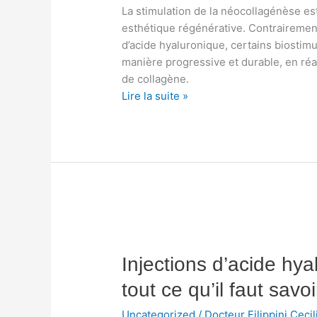
La stimulation de la néocollagénèse e
à
esthétique régénérative. Contrairemen
Monaco
d’acide hyaluronique, certains biostim
manière progressive et durable, en r
de collagène.
Lire la suite »
Injections
d’acide
Injections d’acide hya
hyaluronique
pour
tout ce qu’il faut sav
les
lèvres
Uncategorized
/
Docteur Filippini Cecil