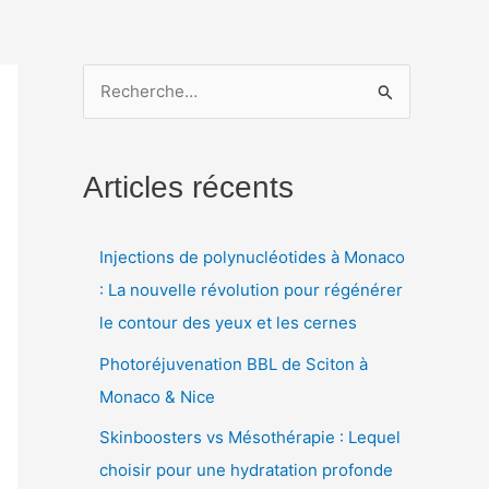
R
e
c
Articles récents
h
e
Injections de polynucléotides à Monaco
r
: La nouvelle révolution pour régénérer
c
le contour des yeux et les cernes
h
e
Photoréjuvenation BBL de Sciton à
r
Monaco & Nice
Skinboosters vs Mésothérapie : Lequel
:
choisir pour une hydratation profonde