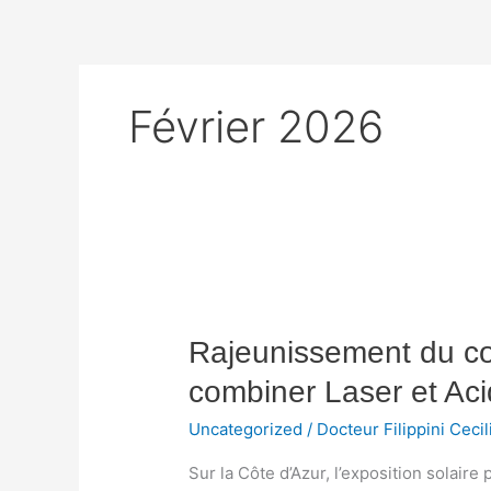
Aller
au
contenu
Février 2026
Rajeunissement
du
Rajeunissement du cou
cou
et
combiner Laser et Ac
du
décolleté
Uncategorized
/
Docteur Filippini Cecil
:
Sur la Côte d’Azur, l’exposition solai
Pourquoi