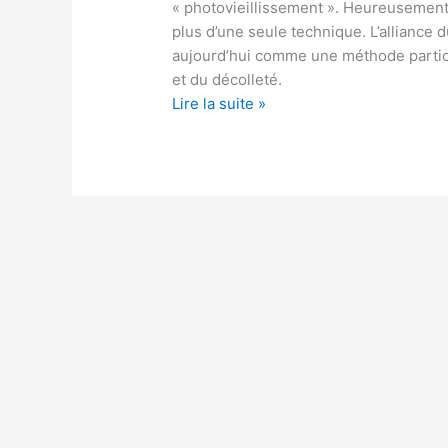
« photovieillissement ». Heureusemen
combiner
plus d’une seule technique. L’alliance 
Laser
aujourd’hui comme une méthode particu
et
et du décolleté.
Acide
Lire la suite »
Hyaluronique
?